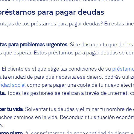
 préstamos para pagar deudas
ntajas de los préstamos para pagar deudas? En estas lín
tas para problemas urgentes
. Si te das cuenta que debe
ás que esperar. Estos préstamos para pagar deudas se co
. El cliente es el que elige las condiciones de su
préstamo
a la entidad de para qué necesita ese dinero: podrás utiliz
idad social
como para pagar una cuota de tu nuevo elect
ta.
Todas las gestiones se realizan a través de Internet, 
er tu vida
. Solventar tus deudas y eliminar tu nombre de 
chos caminos en la vida. Reconducir tu situación económ
o.
argo plazo
. Al ser préstamos de poca cantidad de dinero y 