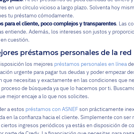
tres en un círculo vicioso a largo plazo. Solventa hoy mis
 mes tu préstamo cómodamente.
s para el cliente, poco complejos y transparentes
. Las c
as entiende. Además, los intereses son justos y proporci
 en cuestión.
ejores préstamos personales de la red
isposición los mejores
préstamos personales en línea
de
iación urgente para pagar tus deudas y poder empezar de
n que necesitas y exactamente en las condiciones que ne
 proceso de búsqueda ya que lo hacemos por ti. Buscamos
ue mejor encaje a lo que nos solicites.
er a estos
préstamos con ASNEF
son prácticamente inex
ada en la confianza hacia el cliente. Simplemente con ser
 ciertos ingresos periódicos ya estás en disposición de c
 parte de Credy. La financiación que necesitas para pag