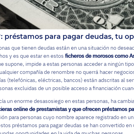
: préstamos para pagar deudas, tu o
sonas que tienen deudas están en una situación no desead
os y es que estar en estos
ficheros de morosos como As
ue supone, impide a estas personas acceder a ningún tipo 
ualquier compañía de renombre no querrá hacer negocios
 (telefónicas, eléctricas, bancos) están adscritas al ser
onas excluidas de un posible acceso a financiación cuan
cía un enorme desasosiego en estas personas, ha cambiad
cieras online de prestamistas y que ofrecen préstamos p
ción para personas cuyo nombre aparece registrado en un
estos préstamos para pagar deudas se han convertido en 
egundas oportunidades en la vida de muchas personas.