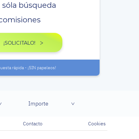
 sóla búsqueda
comisiones
¡SOLICITALO!
uesta rápida - ¡SIN papeleos!
Importe
Contacto
Cookies