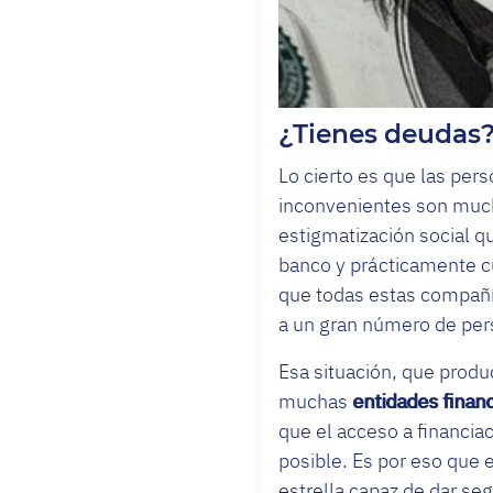
¿Tienes deudas?
Lo cierto es que las per
inconvenientes son much
estigmatización social q
banco y prácticamente c
que todas estas compañías
a un gran número de pers
Esa situación, que produ
muchas
entidades finan
que el acceso a financia
posible. Es por eso que 
estrella capaz de dar s