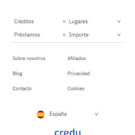
Créditos
Lugares
Créditos rápidos sin papeles
Préstamos
Importe
Prestamistas de dinero rápido
Préstamos personales con asnef
Préstamos para Estudiantes
Sobre nosotros
Afiliados
Blog
Privacidad
Contacto
Cookies
España