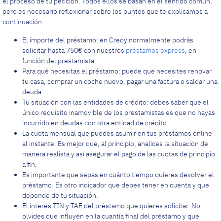
el proceso de tu petición. Todos ellos se basan en el sentido común,
pero es necesario reflexionar sobre los puntos que te explicamos a
continuación:
El importe del préstamo: en Credy normalmente podrás
solicitar hasta 750€ con nuestros
préstamos express
, en
función del prestamista.
Para qué necesitas el préstamo: puede que necesites renovar
tu casa, comprar un coche nuevo, pagar una factura o saldar una
deuda.
Tu situación con las entidades de crédito: debes saber que el
único requisito inamovible de los prestamistas es que no hayas
incurrido en deudas con otra entidad de crédito.
La cuota mensual que puedes asumir en tus préstamos online
al instante. Es mejor que, al principio, analices la situación de
manera realista y así asegurar el pago de las cuotas de principio
a fin.
Es importante que sepas en cuánto tiempo quieres devolver el
préstamo. Es otro indicador que debes tener en cuenta y que
depende de tu situación.
El interés TIN y TAE del préstamo que quieres solicitar. No
olvides que influyen en la cuantía final del préstamo y que