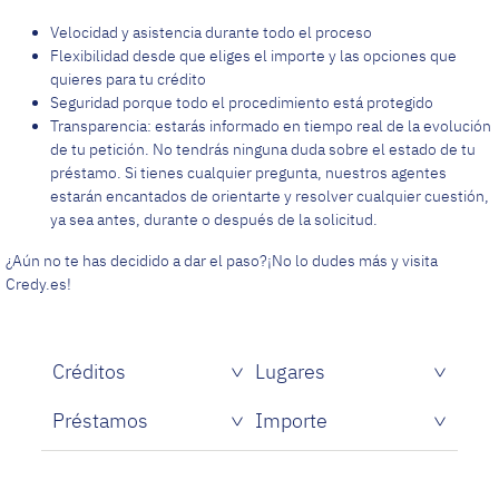
Velocidad y asistencia durante todo el proceso
Flexibilidad desde que eliges el importe y las opciones que
quieres para tu crédito
Seguridad porque todo el procedimiento está protegido
Transparencia: estarás informado en tiempo real de la evolución
de tu petición. No tendrás ninguna duda sobre el estado de tu
préstamo. Si tienes cualquier pregunta, nuestros agentes
estarán encantados de orientarte y resolver cualquier cuestión,
ya sea antes, durante o después de la solicitud.
¿Aún no te has decidido a dar el paso?¡No lo dudes más y visita
Credy.es!
Créditos
Lugares
Créditos rápidos sin papeles
Préstamos
Importe
Prestamistas de dinero rápido
Préstamos personales con asnef
Préstamos para Estudiantes