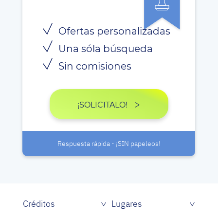
Ofertas personalizadas
Una sóla búsqueda
Sin comisiones
¡SOLICITALO!
Respuesta rápida - ¡SIN papeleos!
Créditos
Lugares
Créditos rápidos sin papeles