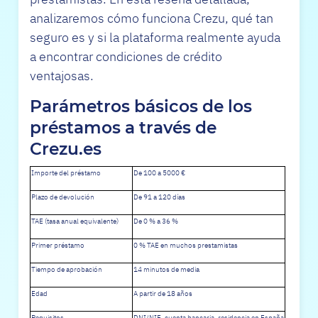
analizaremos cómo funciona Crezu, qué tan
seguro es y si la plataforma realmente ayuda
a encontrar condiciones de crédito
ventajosas.
Parámetros básicos de los
préstamos a través de
Crezu.es
Importe del préstamo
De 100 a 5000 €
Plazo de devolución
De 91 a 120 días
TAE (tasa anual equivalente)
De 0 % a 36 %
Primer préstamo
0 % TAE en muchos prestamistas
Tiempo de aprobación
14 minutos de media
Edad
A partir de 18 años
Requisitos
DNI/NIE, cuenta bancaria, residencia en España