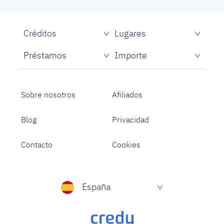
Créditos
Lugares
Créditos rápidos sin papeles
Préstamos
Importe
Prestamistas de dinero rápido
Préstamos personales con asnef
Préstamos para Estudiantes
Sobre nosotros
Afiliados
Blog
Privacidad
Contacto
Cookies
España