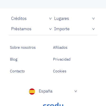
Créditos
Lugares
Créditos rápidos sin papeles
Préstamos
Importe
Prestamistas de dinero rápido
Préstamos personales con asnef
Préstamos para Estudiantes
Sobre nosotros
Afiliados
Blog
Privacidad
Contacto
Cookies
España