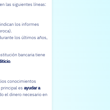
n las siguientes líneas:
 indican los informes
roca).
urante los últimos años,
stitución bancaria tiene
iticio
.
lios conocimientos
 principal es
ayudar a
do el dinero necesario en