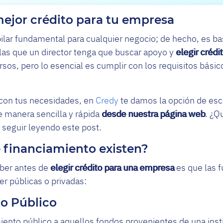
mejor crédito para tu empresa
ilar fundamental para cualquier negocio; de hecho, es ba
las que un director tenga que buscar apoyo y
elegir créd
os, pero lo esencial es cumplir con los requisitos básico
 con tus necesidades, en
Credy
te damos la opción de esc
 manera sencilla y rápida
desde nuestra página web
. ¿Q
 seguir leyendo este post.
 financiamiento existen?
ber antes de
elegir crédito para una empresa
es que las 
r públicas o privadas:
to Público
nto público a aquellos fondos provenientes de una insti