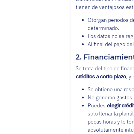
tienen de ventajosos est
Otorgan periodos de
determinado.
Los datos no se reg
Al final del pago d
2. Financiamien
Se trata del tipo de fin
créditos a corto plazo
, y
Se obtiene una resp
No generan gastos 
Puedes
elegir créd
solo llenar la plant
pocas horas y lo te
absolutamente intui