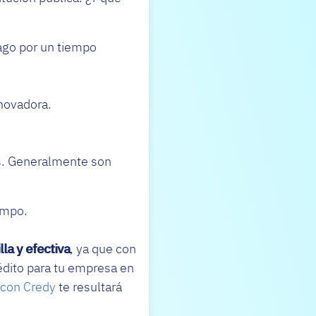
pago por un tiempo
nnovadora.
os. Generalmente son
empo.
la y efectiva
, ya que con
rédito para tu empresa en
 con Credy
te resultará