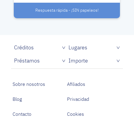
Respuesta rápida - ¡SIN papeleos!
Créditos
Lugares
Créditos rápidos sin papeles
Préstamos
Importe
Prestamistas de dinero rápido
Préstamos personales con asnef
Préstamos para Estudiantes
Sobre nosotros
Afiliados
Blog
Privacidad
Contacto
Cookies