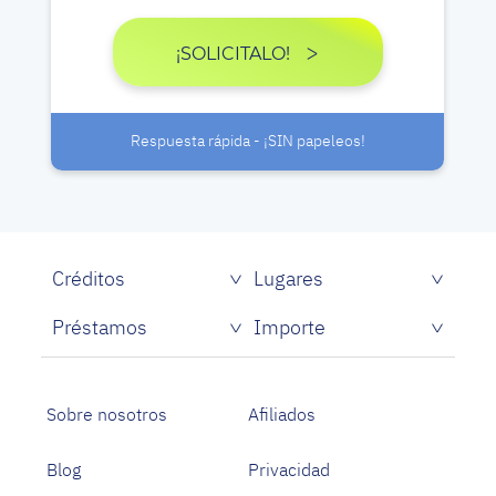
¡SOLICITALO!
Respuesta rápida - ¡SIN papeleos!
Créditos
Lugares
Créditos rápidos sin papeles
Préstamos
Importe
Prestamistas de dinero rápido
Préstamos personales con asnef
Préstamos para Estudiantes
Sobre nosotros
Afiliados
Blog
Privacidad