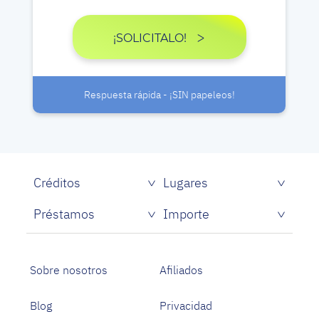
¡SOLICITALO!
Respuesta rápida - ¡SIN papeleos!
Créditos
Lugares
Créditos rápidos sin papeles
Préstamos
Importe
Prestamistas de dinero rápido
Préstamos personales con asnef
Préstamos para Estudiantes
Sobre nosotros
Afiliados
Blog
Privacidad