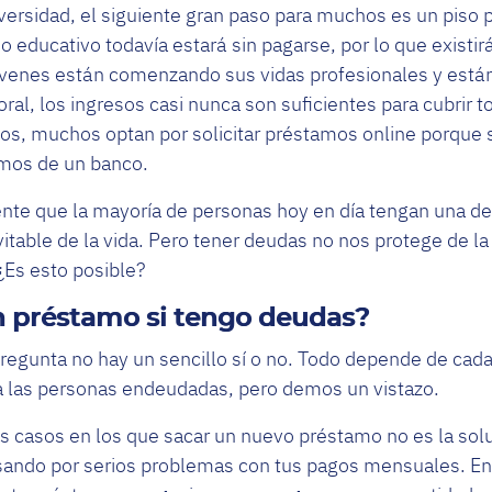
versidad, el siguiente gran paso para muchos es un piso 
 educativo todavía estará sin pagarse, por lo que existi
 jóvenes están comenzando sus vidas profesionales y est
al, los ingresos casi nunca son suficientes para cubrir to
os, muchos optan por solicitar préstamos online porque 
mos de un banco.
ente que la mayoría de personas hoy en día tengan una d
vitable de la vida. Pero tener deudas no nos protege de l
¿Es esto posible?
 préstamo si tengo deudas?
egunta no hay un sencillo sí o no. Todo depende de cada 
 las personas endeudadas, pero demos un vistazo.
 casos en los que sacar un nuevo préstamo no es la solu
asando por serios problemas con tus pagos mensuales. En