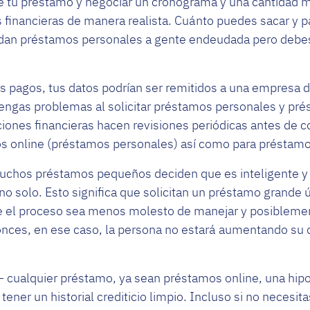
de tu préstamo y negociar un cronograma y una cantidad 
 financieras de manera realista. Cuánto puedes sacar y p
n préstamos personales a gente endeudada pero debes c
s pagos, tus datos podrían ser remitidos a una empresa d
engas problemas al solicitar préstamos personales y prés
ciones financieras hacen revisiones periódicas antes de co
os online (préstamos personales) así como para préstamo
uchos préstamos pequeños deciden que es inteligente y
no solo. Esto significa que solicitan un préstamo grande 
 el proceso sea menos molesto de manejar y posibleme
onces, en ese caso, la persona no estará aumentando su 
 – cualquier préstamo, ya sean préstamos online, una hi
tener un historial crediticio limpio. Incluso si no necesit