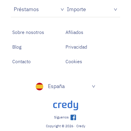
Créditos rápidos sin papeles
Préstamos
Importe
Prestamistas de dinero rápido
Préstamos personales con asnef
Préstamos para Estudiantes
Sobre nosotros
Afiliados
Blog
Privacidad
Contacto
Cookies
España
Síguenos
Copyright © 2026 · Credy