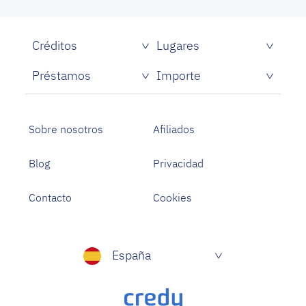
Créditos
Lugares
Créditos rápidos sin papeles
Préstamos
Importe
Prestamistas de dinero rápido
Préstamos personales con asnef
Préstamos para Estudiantes
Sobre nosotros
Afiliados
Blog
Privacidad
Contacto
Cookies
España