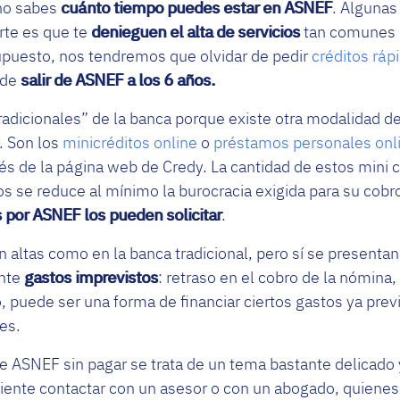
no sabes
cuánto tiempo puedes estar en ASNEF
. Algunas 
rte es que te
denieguen el alta de servicios
tan comunes 
upuesto, nos tendremos que olvidar de pedir
créditos ráp
 de
salir de ASNEF a los 6 años.
radicionales” de la banca porque existe otra modalidad de
. Son los
minicréditos online
o
préstamos personales onl
vés de la página web de Credy. La cantidad de estos mini
os se reduce al mínimo la burocracia exigida para su cobro
 por ASNEF los pueden solicitar
.
n altas como en la banca tradicional, pero sí se present
ante
gastos imprevistos
: retraso en el cobro de la nómina,
so, puede ser una forma de financiar ciertos gastos ya pr
es.
 de ASNEF sin pagar se trata de un tema bastante delicado
niente contactar con un asesor o con un abogado, quienes