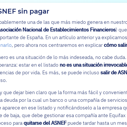
SNEF sin pagar
bablemente una de las que más miedo genera en nuestros
sociación Nacional de Establecimientos Financieros
) que
ortante de España. En un artículo anterior ya explicamo
narlo
, pero ahora nos centraremos en explicar
cómo sali
hero es una situación de lo más indeseada, no cabe duda
eranza: estar en el listado
no es una situación irrevocabl
ncias de por vida. Es más, se puede incluso
salir de AS
so.
 que dejar bien claro que la forma más fácil y convenien
 deuda por la cual un banco o una compañía de servicios 
aparece en ese listado y notificándoselo a la empresa q
ite de baja, que debe gestionar esa compañía ante Equifax
roceso para
quitarse del ASNEF
puede tardar hasta un mes