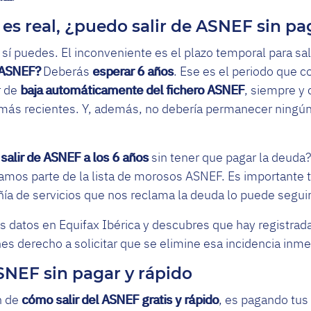
 es real, ¿puedo salir de ASNEF sin pa
 sí puedes. El inconveniente es el plazo temporal para sali
 ASNEF?
Deberás
esperar 6 años
. Ese es el periodo que co
r de
baja automáticamente del fichero ASNEF
, siempre y
más recientes. Y, además, no debería permanecer ningún 
o
salir de ASNEF a los 6 años
sin tener que pagar la deuda
mos parte de la lista de morosos ASNEF. Es importante t
ía de servicios que nos reclama la deuda lo puede seguir
tus datos en Equifax Ibérica y descubres que hay registra
es derecho a solicitar que se elimine esa incidencia inm
SNEF sin pagar y rápido
n de
cómo salir del ASNEF gratis
y rápido
, es pagando tus