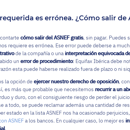
 requerida es errónea. ¿Cómo salir de
 contarte
cómo salir del ASNEF gratis
, sin pagar. Puedes s
nos requiere es errónea. Ese error puede deberse a muc
trativo
de la compañía o una
interpretación equivocada de
habido un
error de procedimiento
: Equifax Ibérica debe not
razón esta puede haberse realizado fuera de plazo o ni si
s la opción de
ejercer nuestro derecho de oposición
, co
sí, es más que probable que necesitemos
recurrir a un a
duo y duro, con el consiguiente riesgo de perder el juici
ese a todo, se puede reclamar además una cantidad de res
r estado en la lista ASNEF nos ha ocasionado perjuicios
o con ASNEF
a los bancos. En cualquier caso, lo mejor es
in
ial
.