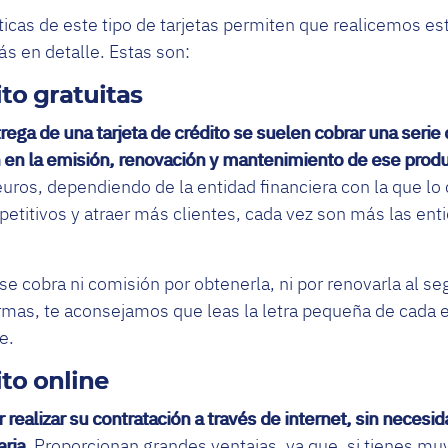
ticas de este tipo de tarjetas permiten que realicemos est
s en detalle. Estas son:
ito gratuitas
rega de una tarjeta de crédito se suelen cobrar una serie
n en la emisión, renovación y mantenimiento de ese prod
euros, dependiendo de la entidad financiera con la que lo c
etitivos y atraer más clientes, cada vez son más las ent
se cobra ni comisión por obtenerla, ni por renovarla al se
rmas, te aconsejamos que leas la letra pequeña de cada
e.
ito online
 realizar su contratación a través de internet, sin necesi
aria
. Proporcionan grandes ventajas, ya que, si tienes m