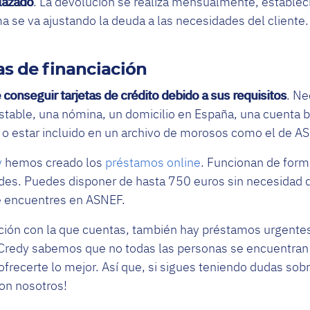
lazado
. La devolución se realiza mensualmente, estable
a se va ajustando la deuda a las necesidades del cliente
as de financiación
onseguir tarjetas de crédito debido a sus requisitos
. Ne
table, una nómina, un domicilio en España, una cuenta b
 o estar incluido en un archivo de morosos como el de A
y
hemos creado los
préstamos online
. Funcionan de forma
ades. Puedes disponer de hasta 750 euros sin necesidad 
te encuentres en ASNEF.
opción con la que cuentas, también hay préstamos urgente
n Credy sabemos que no todas las personas se encuentra
frecerte lo mejor. Así que, si sigues teniendo dudas sobre
on nosotros!